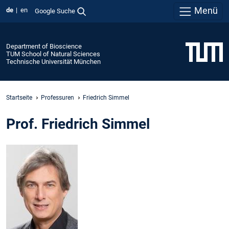
Menü
de
en
Google Suche
Department of Bioscience
TUM School of Natural Sciences
Technische Universität München
Startseite
Professuren
Friedrich Simmel
Prof. Friedrich Simmel