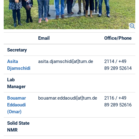
Email
Office/Phone
Secretary
Asita
asita.djamschidi[at]tum.de
2114 / +49
Djamschidi
89 289 52614
Lab
Manager
Bouamar
bouamar.eddaoudi[at]tum.de
2116 / +49
Eddaoudi
89 289 52616
(Omar)
Solid State
NMR