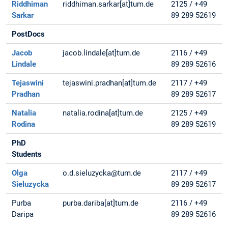
Riddhiman
riddhiman.sarkar[at]tum.de
2125 / +49
Sarkar
89 289 52619
PostDocs
Jacob
jacob.lindale[at]tum.de
2116 / +49
Lindale
89 289 52616
Tejaswini
tejaswini.pradhan[at]tum.de
2117 / +49
Pradhan
89 289 52617
Natalia
natalia.rodina[at]tum.de
2125 / +49
Rodina
89 289 52619
PhD
Students
Olga
o.d.sieluzycka@tum.de
2117 / +49
Sieluzycka
89 289 52617
Purba
purba.dariba[at]tum.de
2116 / +49
Daripa
89 289 52616