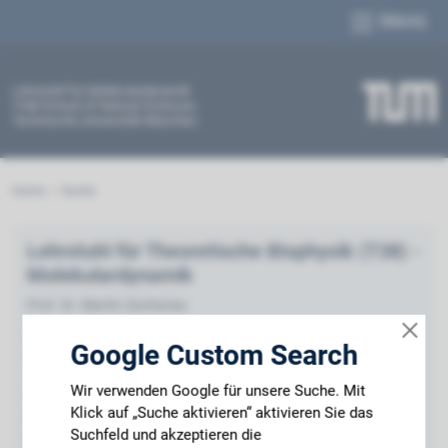
Menü
Lehrstuhl für Molekulardynamik
TUM School of Natural Sciences
Technische Universität München
Home
Suche
Lehrstuhl für Theoretische Biophysik (T38) -
Molekulardynamik
Prof. Dr. Martin Zacharias
Technische Universität München
Google Custom Search
TUM School of Natural Siences
Wir verwenden Google für unsere Suche. Mit
Center for Functional Protein Assemblies (CPA)
Klick auf „Suche aktivieren“ aktivieren Sie das
Ernst-Otto-Fischer-Straße 8
Suchfeld und akzeptieren die
85748 Garching