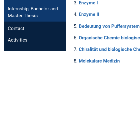
3.
Enzyme I
Internship, Bachelor and
4.
Enzyme II
Master Thesis
5.
Bedeutung von Puffersystem
Contact
6.
Organische Chemie biologis
Activities
7.
Chiralität und biologische C
8.
Molekulare Medizin