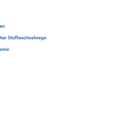
en
cher Stoffwechselwege
hemie