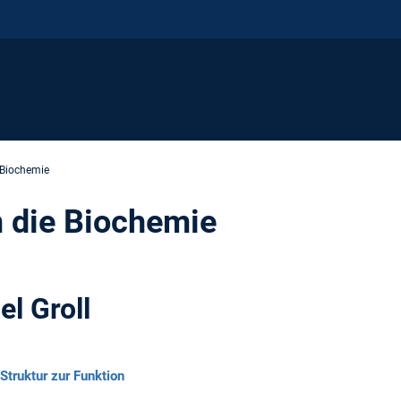
 Biochemie
n die Biochemie
el Groll
Struktur zur Funktion